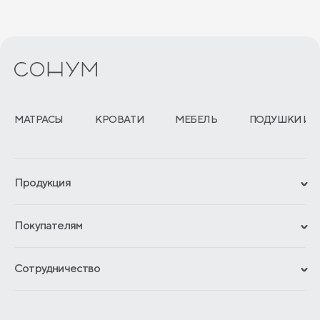
Владикавказ
Владимир
Вологда
Воронеж
МАТРАСЫ
КРОВАТИ
МЕБЕЛЬ
ПОДУШКИ И 
Геленджик
Грозный
Продукция
Екатеринбург
Сертификаты
Иваново
Покупателям
Гарантии
Ижевск
Рассрочка и кредит
Материалы и технологии
Сотрудничество
Йошкар-ола
Обмен и возврат
Сроки изготовления
Франчайзинг
Доставка и оплата
Казань
Блог