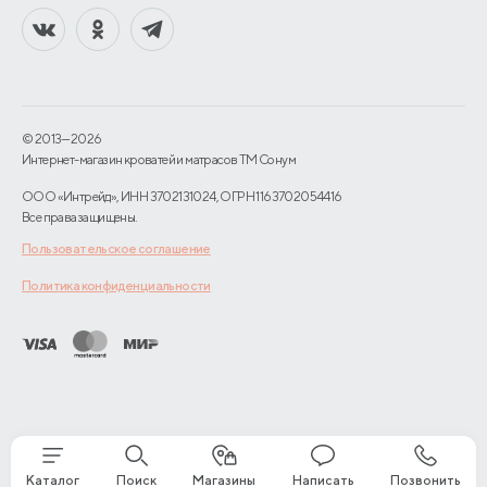
Назрань
Находка
Нерюнгри
Нижний Новгород
© 2013—2026
Интернет-магазин кроватей и матрасов TM Сонум
Новокузнецк
ООО «Интрейд», ИНН 3702131024, ОГРН 1163702054416
Все права защищены.
Новомосковск
Пользовательское соглашение
Новороссийск
Политика конфиденциальности
Новосибирск
Норильск
Орел
Петрозаводск
Каталог
Поиск
Магазины
Написать
Позвонить