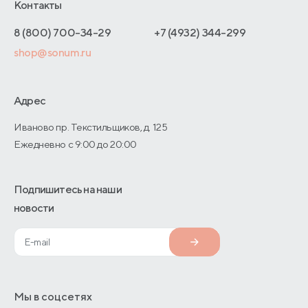
Отельерам
Контакты
Как оформить заказ
Калининград
Отзывы покупателей
Интернет-магазинам
Адреса магазинов
8 (800) 700-34-29
+7 (4932) 344-299
Калуга
Оптовые продажи
shop@sonum.ru
Договор-оферты
Киров
Дизайнерам интерьеров
Кострома
О производстве
Адрес
Краснодар
Иваново пр. Текстильщиков, д. 125
Ежедневно с 9:00 до 20:00
Красноярск
Магадан
Подпишитесь на наши
Майкоп
новости
Москва
Мурманск
Набережные Челны
Мы в соцсетях