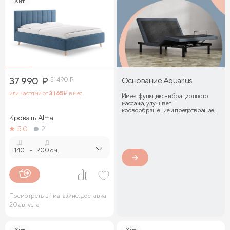
Хит
37 990
₽
51 490
₽
Основание Aquarius
или частями от
3 165
₽ в мес.
Имеет функцию вибрационного
массажа, улучшает
кровообращение и предотвращает
Кровать Alma
затекание мышц
5.0
21
Ш.
Д.
140
-
200 см.
Посмотреть в 1 магазине, доставка
20 августа