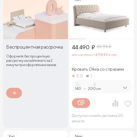
Беспроцентная рассрочка
44 490
₽
60 776
₽
или частями от
3 707
₽ в мес.
Оформите беспроцентную
рассрочку на сайте всего за 2
минуты при оформлении заказа
Кровать Olivia со стразами
5.0
1
Ш.
Д.
140
-
200 см.
Доступно онлайн, доставка 20
августа
Хит
New