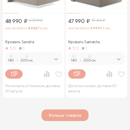
48 990
₽
67 204
₽
47 990
₽
70 336
₽
или частями от
4 082
₽ в мес.
или частями от
3 999
₽ в мес.
Кровать Sandra
Кровать Samanta
5.0
1
5.0
1
Ш.
Д.
Ш.
Д.
140
-
200 см.
140
-
200 см.
Посмотреть в 1 магазине, доставка
Доступно онлайн, доставка 20
20 августа
августа
Больше товаров