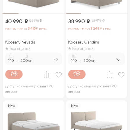
40 990
₽
55 776
₽
38 990
₽
52 919
₽
или частями от
3 415
₽ в мес.
или частями от
3 249
₽ в мес.
Кровать Nevada
Кровать Carolina
Без оценок
Без оценок
Ш.
Д.
Ш.
Д.
140
-
200 см.
140
-
200 см.
Доступно онлайн, доставка 20
Доступно онлайн, доставка 20
августа
августа
New
New