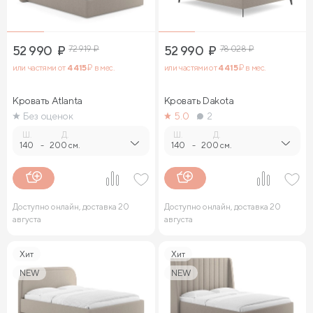
52 990
₽
72 919
₽
52 990
₽
78 028
₽
или частями от
4 415
₽ в мес.
или частями от
4 415
₽ в мес.
Кровать Atlanta
Кровать Dakota
Без оценок
5.0
2
Ш.
Д.
Ш.
Д.
140
-
200 см.
140
-
200 см.
Доступно онлайн, доставка 20
Доступно онлайн, доставка 20
августа
августа
Хит
Хит
NEW
NEW