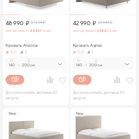
48 990
₽
67 204
₽
42 990
₽
62 644
₽
или частями от
4 082
₽ в мес.
или частями от
3 582
₽ в мес.
Кровать Arizona
Кровать Agnes
5.0
2
5.0
1
Ш.
Д.
Ш.
Д.
140
-
200 см.
140
-
200 см.
Доступно онлайн, доставка 20
Доступно онлайн, доставка 20
августа
августа
New
New