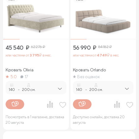
45 540
₽
62 276
₽
56 990
₽
84 182
₽
или частями от
3 795
₽ в мес.
или частями от
4 749
₽ в мес.
Кровать Olivia
Кровать Orlando
5.0
17
Без оценок
Ш.
Д.
Ш.
Д.
140
-
200 см.
140
-
200 см.
Посмотреть в 1 магазине, доставка
Доступно онлайн, доставка 20
20 августа
августа