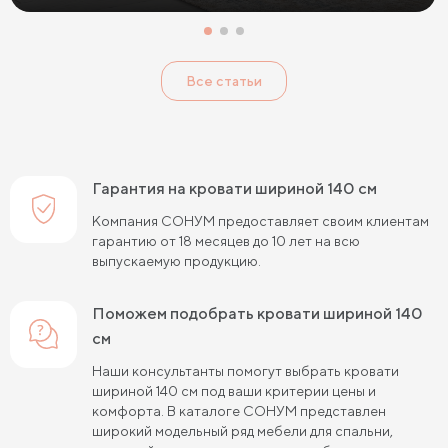
Кровати с низким изголовьем
Кровати с высоким изголовьем
Все статьи
Кровати с мягким изголовьем
Кровати светлых цветов
Кровати в стиле прованс
Кровати в стиле минимализм
Кровати в стиле хай-тек
Кровати семейные
Гарантия на кровати шириной 140 см
Кровати белого цвета
Кровати голубого цвета
Компания СОНУМ предоставляет своим клиентам
гарантию от 18 месяцев до 10 лет на всю
Кровати цвета графит
Кровати желтого цвета
выпускаемую продукцию.
Кровати зеленого цвета
Кровати коричневого цвета
Поможем подобрать кровати шириной 140
Кровати красного цвета
Кровати оранжевого цвета
см
Кровати розового цвета
Кровати серого цвета
Наши консультанты помогут выбрать кровати
шириной 140 см под ваши критерии цены и
Кровати синего цвета
Кровати фиолетового цвета
комфорта. В каталоге СОНУМ представлен
широкий модельный ряд мебели для спальни,
Кровати черного цвета
Кровати бежевого цвета