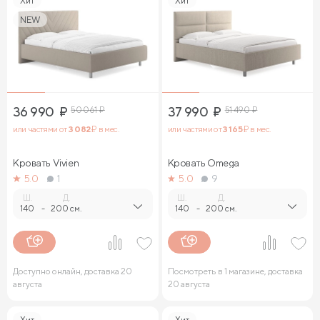
Хит
Хит
NEW
36 990
₽
50 061
₽
37 990
₽
51 490
₽
или частями от
3 082
₽ в мес.
или частями от
3 165
₽ в мес.
Кровать Vivien
Кровать Omega
5.0
1
5.0
9
Ш.
Д.
Ш.
Д.
140
-
200 см.
140
-
200 см.
Доступно онлайн, доставка 20
Посмотреть в 1 магазине, доставка
августа
20 августа
Хит
Хит