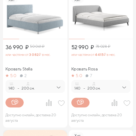
36 990
₽
50 061
₽
52 990
₽
78 028
₽
или частями от
3 082
₽ в мес.
или частями от
4 415
₽ в мес.
Кровать Stella
Кровать Rosa
5.0
2
5.0
7
Ш.
Д.
Ш.
Д.
140
-
200 см.
140
-
200 см.
Доступно онлайн, доставка 20
Доступно онлайн, доставка 20
августа
августа
Хит