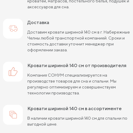
кроватей, матрасов, постельного белья, подушек и
аксессуаров для сна.
Кровати шириной 80 см (Узкие)
Доставка
Кровати шириной 90 см
Кровати шириной 120 см
Доставим кровати шириной 140 см в г. Набережные
Кровати шириной 140 см
Кровати шириной 160 см
Челны любой транспортной компанией. Сроки и
стоимость доставки уточнит менеджер при
Кровати шириной 180 см
Кровати шириной 200 см
оформлении заказа.
Высокие кровати
Низкие кровати
кровати шириной 140 см от производителя
Кровати длиной 180 см
Кровати длиной 190 см
Компания СОНУМ специализируется на
производстве товаров для сна и спальни. Мы
Кровати длиной 200 см
регулярно оптимизируем и совершенствуем
технологии производства.
Кровати 80х180 см (для маленькой комнаты)
Кровати 90х180 см
Кровати 120х180 см
кровати шириной 140 см в ассортименте
В наличии кровати шириной 140 см для спальни по
Большие кровати
Кровати 80х190 см
выгодной цене.
Кровати 90х190 см
Кровати 120х190 см