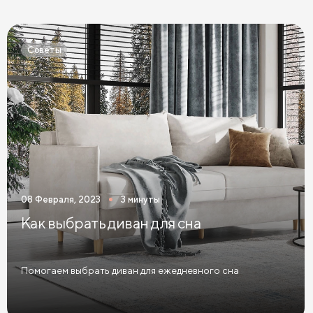
Кровати Экокожа
Кровати 90 х 200 с ящиками
Кровати 120 х 200 с ящиками
Советы
Кровати 140 х 200 с ящиками
Кровати 160 х 200 с ящиками
Кровати 180 х 200 с ящиками
Кровати 200 х 200 с ящиками
Кровати мятного цвета
Кровати тёмного цвета
Кровати горчичного цвета
08 Февраля, 2023
3 минуты
Кровати бирюзового цвета
Как выбрать диван для сна
Кровати в современном стиле
Кровати в стиле лофт
Кровати в скандинавском стиле
Помогаем выбрать диван для ежедневного сна
Кровати в классическом стиле
Кровати без изголовья