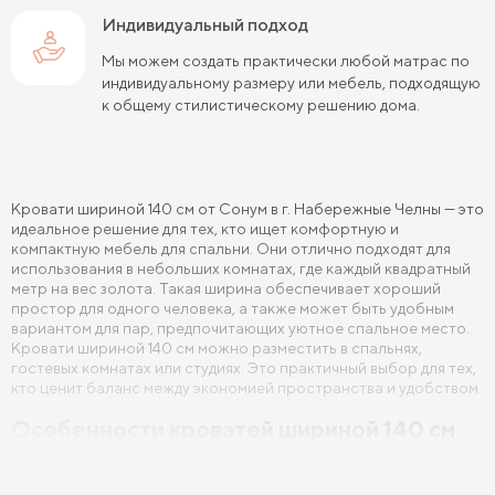
Индивидуальный подход
Кровати 140х190 см
Кровати 160х190 см
Мы можем создать практически любой матрас по
Кровати 180х190 см
Кровати 200х190 см
индивидуальному размеру или мебель, подходящую
к общему стилистическому решению дома.
Кровати 80х200 см
Кровати 90х200 см
Кровати 120х200 см
Кровати 140х200 см
Кровати шириной 140 см от Сонум в г. Набережные Челны — это
Кровати 160х200 см (Евро размер)
идеальное решение для тех, кто ищет комфортную и
компактную мебель для спальни. Они отлично подходят для
Кровати 180х200 см
Кровати 200х200 см (Кинг Сайз)
использования в небольших комнатах, где каждый квадратный
метр на вес золота. Такая ширина обеспечивает хороший
Кровати с подъемным механизмом
простор для одного человека, а также может быть удобным
вариантом для пар, предпочитающих уютное спальное место.
Кровати для взрослых
Кровати с ящиками
Кровати шириной 140 см можно разместить в спальнях,
гостевых комнатах или студиях. Это практичный выбор для тех,
кто ценит баланс между экономией пространства и удобством.
Кровати 160 х 200 с подъемным механизмом и ящиками
Особенности кроватей шириной 140 см
Кровати 140 х 200 с подъемным механизмом и ящиками
Кровати 140 см шириной представляют собой универсальный