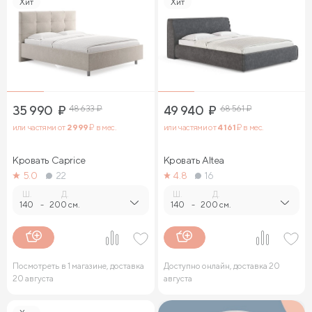
Хит
Хит
35 990
₽
48 633
₽
49 940
₽
68 561
₽
или частями от
2 999
₽ в мес.
или частями от
4 161
₽ в мес.
Кровать Caprice
Кровать Altea
5.0
22
4.8
16
Ш.
Д.
Ш.
Д.
140
-
200 см.
140
-
200 см.
Посмотреть в 1 магазине, доставка
Доступно онлайн, доставка 20
20 августа
августа