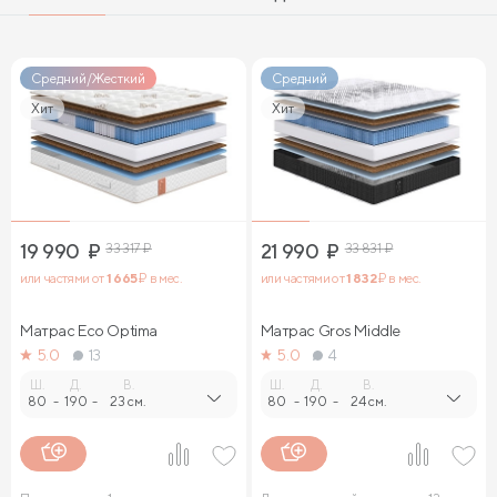
Средний/Жесткий
Средний
Хит
Хит
19 990
₽
33 317
₽
21 990
₽
33 831
₽
или частями от
1 665
₽ в мес.
или частями от
1 832
₽ в мес.
Матрас Eco Optima
Матрас Gros Middle
5.0
13
5.0
4
Ш.
Д.
В.
Ш.
Д.
В.
80
-
190
-
23 см.
80
-
190
-
24 см.