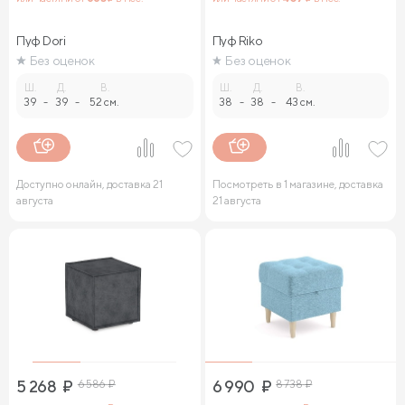
Пуф Dori
Пуф Riko
Без оценок
Без оценок
Ш.
Д.
В.
Ш.
Д.
В.
39
-
39
-
52 см.
38
-
38
-
43 см.
Доступно онлайн, доставка 21
Посмотреть в 1 магазине, доставка
августа
21 августа
5 268
₽
6 586
₽
6 990
₽
8 738
₽