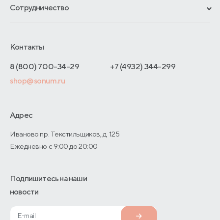
Материалы и технологии
Сотрудничество
Обмен и возврат
Сроки изготовления
Франчайзинг
Доставка и оплата
Блог
Отельерам
Контакты
Как оформить заказ
Отзывы покупателей
Интернет-магазинам
Адреса магазинов
8 (800) 700-34-29
+7 (4932) 344-299
Оптовые продажи
shop@sonum.ru
Договор-оферты
Дизайнерам интерьеров
О производстве
Адрес
Иваново пр. Текстильщиков, д. 125
Ежедневно с 9:00 до 20:00
Подпишитесь на наши
новости