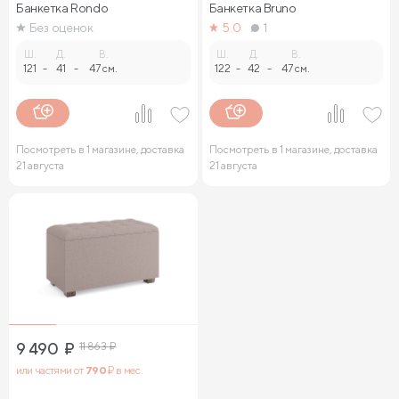
Банкетка Rondo
Банкетка Bruno
Без оценок
5.0
1
Ш.
Д.
В.
Ш.
Д.
В.
121
-
41
-
47 см.
122
-
42
-
47 см.
Посмотреть в 1 магазине, доставка
Посмотреть в 1 магазине, доставка
21 августа
21 августа
9 490
₽
11 863
₽
или частями от
790
₽ в мес.