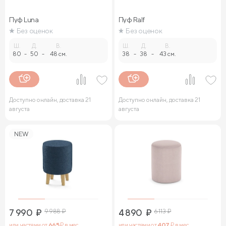
Пуф Luna
Пуф Ralf
Без оценок
Без оценок
Ш.
Д.
В.
Ш.
Д.
В.
80
-
50
-
48 см.
38
-
38
-
43 см.
Доступно онлайн, доставка 21
Доступно онлайн, доставка 21
августа
августа
NEW
7 990
₽
9 988
₽
4 890
₽
6 113
₽
или частями от
665
₽ в мес.
или частями от
407
₽ в мес.