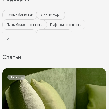
Серые банкетки
Серые пуфы
Пуфы бежевого цвета
Пуфы синего цвета
Белые банкетки
Черные банкетки
Ещё
Банкетки в спальню
Банкетки с ящиком
Мягкие банкетки
Пуфы оттоманки
Статьи
Пуфы в прихожую
Круглые пуфы
Пуфы с ящиками
Большие пуфы
Мягкие пуфы
Пуфы велюр
Проекты