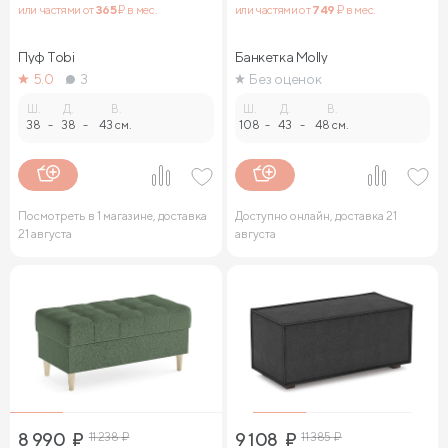
или частями от
365
₽ в мес.
или частями от
749
₽ в мес.
Пуф Tobi
Банкетка Molly
5.0
3
Без оценок
Ш.
Д.
В.
Ш.
Д.
В.
38
-
38
-
43 см.
108
-
43
-
48 см.
Посмотреть в 1 магазине, доставка
Доступно онлайн, доставка 21
21 августа
августа
8 990
₽
11 238
₽
9 108
₽
11 385
₽