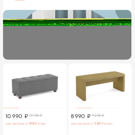
10 990
₽
13 738
₽
8 990
₽
11 238
₽
или частями от
915
₽ в мес.
или частями от
749
₽ в мес.