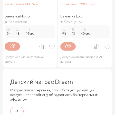
или частями от
749
₽ в мес.
или частями от
759
₽ в мес.
Банкетка Norton
Банкетка Loft
Без оценок
Без оценок
Ш.
Д.
В.
Ш.
Д.
В.
94
-
48
-
44 см.
98
-
43
-
40 см.
Доступно онлайн, доставка 21
Доступно онлайн, доставка 21
августа
августа
Детский матрас Dream
Матрас гипоаллергенен, способствует циркуляции
воздуха и теплообмену, обладает антибактериальным
эффектом