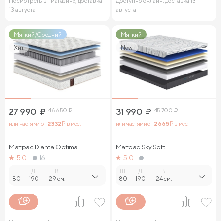
Посмотреть в 1 магазине, доставка
Доступно онлайн, доставка 13
13 августа
августа
Мягкий/Средний
Мягкий
Хит
New
27 990
₽
46 650
₽
31 990
₽
45 700
₽
или частями от
2 332
₽ в мес.
или частями от
2 665
₽ в мес.
Матрас Dianta Optima
Матрас Sky Soft
5.0
16
5.0
1
Ш.
Д.
В.
Ш.
Д.
В.
80
-
190
-
29 см.
80
-
190
-
24 см.