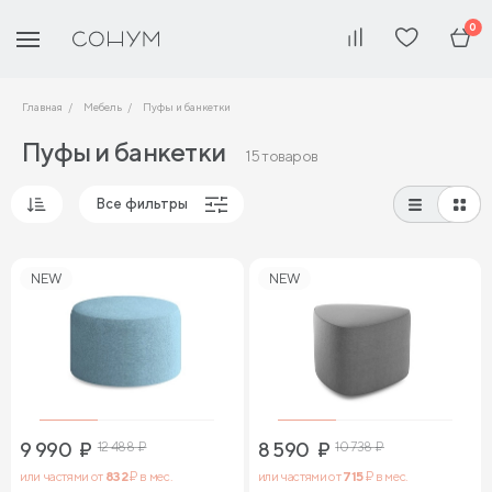
0
Главная
Мебель
Пуфы и банкетки
Пуфы и банкетки
15 товаров
Все фильтры
Популярные
NEW
NEW
Сначала дешевые
Сначала дорогие
9 990
₽
12 488
₽
8 590
₽
10 738
₽
или частями от
832
₽ в мес.
или частями от
715
₽ в мес.