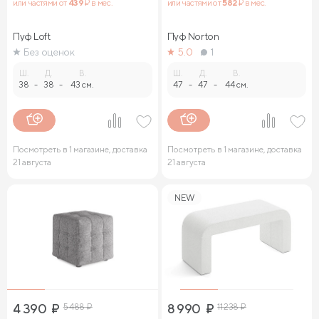
или частями от
439
₽ в мес.
или частями от
582
₽ в мес.
Пуф Loft
Пуф Norton
Без оценок
5.0
1
Ш.
Д.
В.
Ш.
Д.
В.
38
-
38
-
43 см.
47
-
47
-
44 см.
Посмотреть в 1 магазине, доставка
Посмотреть в 1 магазине, доставка
21 августа
21 августа
NEW
4 390
₽
5 488
₽
8 990
₽
11 238
₽