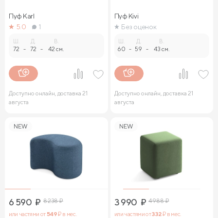
Пуф Karl
Пуф Kivi
5.0
1
Без оценок
Ш.
Д.
В.
Ш.
Д.
В.
72
-
72
-
42 см.
60
-
59
-
43 см.
Доступно онлайн, доставка 21
Доступно онлайн, доставка 21
августа
августа
NEW
NEW
6 590
₽
8 238
₽
3 990
₽
4 988
₽
или частями от
549
₽ в мес.
или частями от
332
₽ в мес.