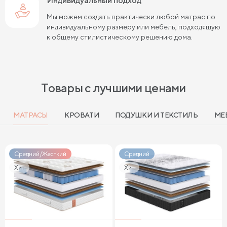
Индивидуальный подход
Мы можем создать практически любой матрас по
индивидуальному размеру или мебель, подходящую
к общему стилистическому решению дома.
Товары с лучшими ценами
МАТРАСЫ
КРОВАТИ
ПОДУШКИ И ТЕКСТИЛЬ
МЕ
Средний/Жесткий
Средний
Хит
Хит