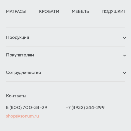
МАТРАСЫ
КРОВАТИ
МЕБЕЛЬ
ПОДУШКИ И 
Продукция
Сертификаты
Покупателям
Гарантии
Рассрочка и кредит
Материалы и технологии
Сотрудничество
Обмен и возврат
Сроки изготовления
Франчайзинг
Доставка и оплата
Блог
Отельерам
Контакты
Как оформить заказ
Отзывы покупателей
Интернет-магазинам
Адреса магазинов
8 (800) 700-34-29
+7 (4932) 344-299
Оптовые продажи
shop@sonum.ru
Договор-оферты
Дизайнерам интерьеров