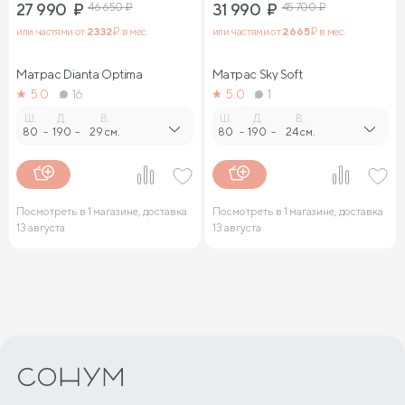
27 990
₽
46 650
₽
31 990
₽
45 700
₽
или частями от
2 332
₽ в мес.
или частями от
2 665
₽ в мес.
Матрас Dianta Optima
Матрас Sky Soft
5.0
16
5.0
1
Ш.
Д.
В.
Ш.
Д.
В.
80
-
190
-
29 см.
80
-
190
-
24 см.
Посмотреть в 1 магазине, доставка
Посмотреть в 1 магазине, доставка
13 августа
13 августа