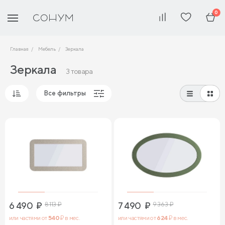
0
Главная
Мебель
Зеркала
Зеркала
3 товара
Все фильтры
Популярные
Сначала дешевые
Сначала дорогие
6 490
₽
8 113
₽
7 490
₽
9 363
₽
или частями от
540
₽ в мес.
или частями от
624
₽ в мес.