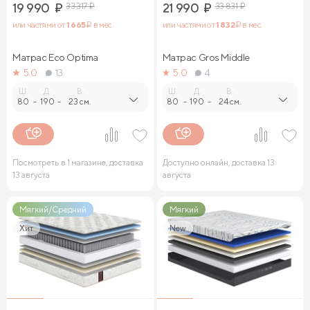
19 990
₽
33 317
₽
21 990
₽
33 831
₽
или частями от
1 665
₽ в мес.
или частями от
1 832
₽ в мес.
Матрас Eco Optima
Матрас Gros Middle
5.0
13
5.0
4
Ш.
Д.
В.
Ш.
Д.
В.
80
-
190
-
23 см.
80
-
190
-
24 см.
Посмотреть в 1 магазине, доставка
Доступно онлайн, доставка 13
13 августа
августа
Мягкий/Средний
Мягкий
Хит
New