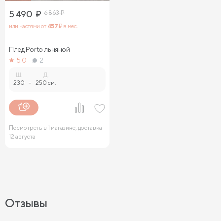
5 490
₽
6 863
₽
или частями от
457
₽ в мес.
Плед Porto льняной
5.0
2
Ш.
Д.
230
-
250 см.
Посмотреть в 1 магазине, доставка
12 августа
Отзывы