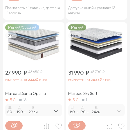
Посмотреть в 1 магазине, доставка
Доступно онлайн, доставка 12
12 августа
августа
Мягкий/Средний
Мягкий
Хит
New
27 990
₽
46 650
₽
31 990
₽
45 700
₽
или частями от
2 332
₽ в мес.
или частями от
2 665
₽ в мес.
Матрас Dianta Optima
Матрас Sky Soft
5.0
16
5.0
1
Ш.
Д.
В.
Ш.
Д.
В.
80
-
190
-
29 см.
80
-
190
-
24 см.