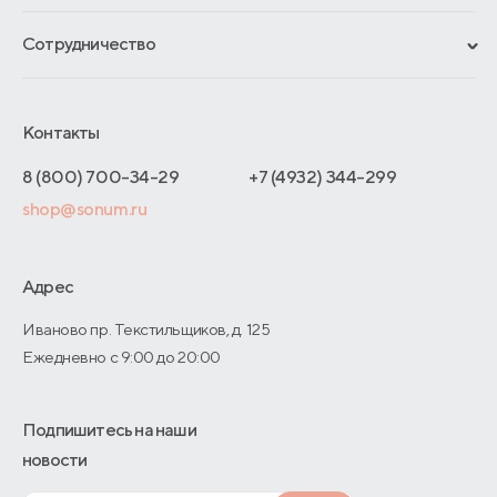
Рассрочка и кредит
Материалы и технологии
Сотрудничество
Обмен и возврат
Сроки изготовления
Франчайзинг
Доставка и оплата
Блог
Отельерам
Контакты
Как оформить заказ
Отзывы покупателей
Интернет-магазинам
Адреса магазинов
8 (800) 700-34-29
+7 (4932) 344-299
Оптовые продажи
shop@sonum.ru
Договор-оферты
Дизайнерам интерьеров
О производстве
Адрес
Иваново пр. Текстильщиков, д. 125
Ежедневно с 9:00 до 20:00
Подпишитесь на наши
новости